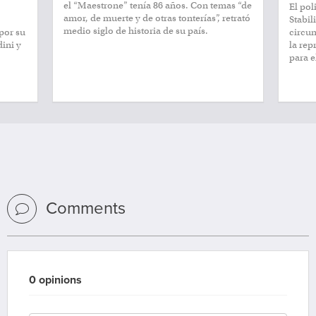
el “Maestrone” tenía 86 años. Con temas “de
El pol
amor, de muerte y de otras tonterías”, retrató
Stabil
medio siglo de historia de su país.
por su
circu
dini y
la rep
para e
Comments
0 opinions