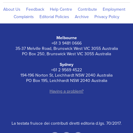
About Us
Feedback
Help Centre
Contribute
Employment
Complaints
Editorial Policies
Archive
Privacy Policy
Melbourne
+61 3 9481 0666
35-37 Melville Road, Brunswick West VIC 3055 Australia
PO Box 250, Brunswick West VIC 3055 Australia
Sydney
+61 2 9569 4522
194-196 Norton St, Leichhardt NSW 2040 Australia
PO Box 195, Leichhardt NSW 2040 Australia
Having a problem?
La testata fruisce dei contributi diretti editoria d.lgs. 70/2017.