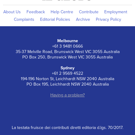
About Us
Feedback
Help Centre
Contribute
Employment
Complaints
Editorial Policies
Archive
Privacy Policy
Melbourne
+61 3 9481 0666
35-37 Melville Road, Brunswick West VIC 3055 Australia
PO Box 250, Brunswick West VIC 3055 Australia
Sydney
+61 2 9569 4522
194-196 Norton St, Leichhardt NSW 2040 Australia
PO Box 195, Leichhardt NSW 2040 Australia
Having a problem?
La testata fruisce dei contributi diretti editoria d.lgs. 70/2017.