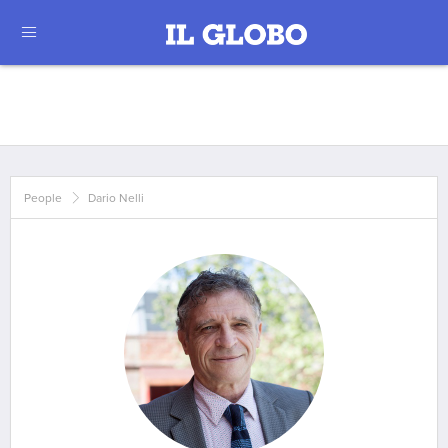
People
Dario Nelli