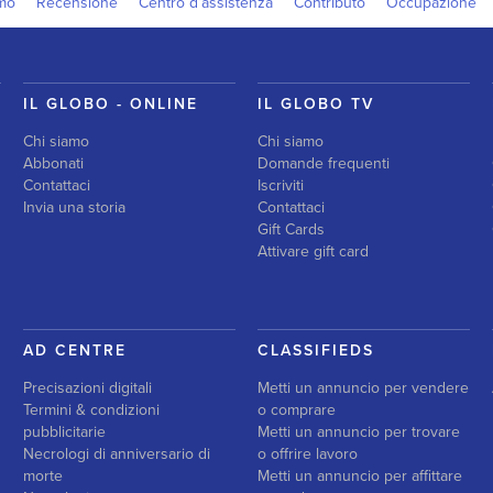
amo
Recensione
Centro d’assistenza
Contributo
Occupazione
IL GLOBO - ONLINE
IL GLOBO TV
Chi siamo
Chi siamo
Abbonati
Domande frequenti
Contattaci
Iscriviti
Invia una storia
Contattaci
Gift Cards
Attivare gift card
AD CENTRE
CLASSIFIEDS
Precisazioni digitali
Metti un annuncio per vendere
Termini & condizioni
o comprare
pubblicitarie
Metti un annuncio per trovare
Necrologi di anniversario di
o offrire lavoro
morte
Metti un annuncio per affittare