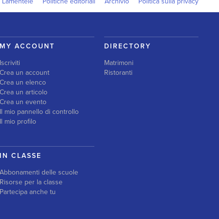
Lamentele
Politiche editoriali
Archivio
Politica sulla privacy
MY ACCOUNT
DIRECTORY
Iscriviti
Matrimoni
Crea un account
Ristoranti
Crea un elenco
Crea un articolo
Crea un evento
Il mio pannello di controllo
Il mio profilo
IN CLASSE
Abbonamenti delle scuole
Risorse per la classe
Partecipa anche tu