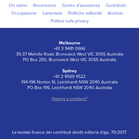
Chi siamo
Recensione
Centro d’assistenza
Contributo
Occupazione
Lamentele
Politiche editoriali
Archivio
Politica sulla privacy
Melbourne
+61 3 9481 0666
35-37 Melville Road, Brunswick West VIC 3055 Australia
PO Box 250, Brunswick West VIC 3055 Australia
Sydney
+61 2 9569 4522
194-196 Norton St, Leichhardt NSW 2040 Australia
PO Box 195, Leichhardt NSW 2040 Australia
Having a problem?
La testata fruisce dei contributi diretti editoria d.lgs. 70/2017.