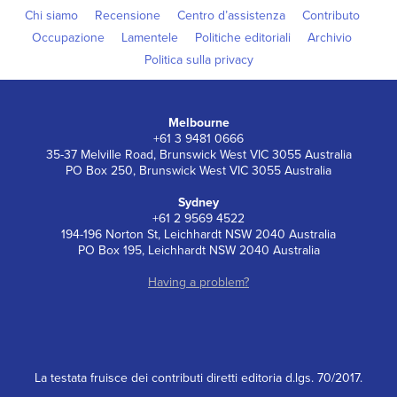
Chi siamo
Recensione
Centro d’assistenza
Contributo
Occupazione
Lamentele
Politiche editoriali
Archivio
Politica sulla privacy
Melbourne
+61 3 9481 0666
35-37 Melville Road, Brunswick West VIC 3055 Australia
PO Box 250, Brunswick West VIC 3055 Australia
Sydney
+61 2 9569 4522
194-196 Norton St, Leichhardt NSW 2040 Australia
PO Box 195, Leichhardt NSW 2040 Australia
Having a problem?
La testata fruisce dei contributi diretti editoria d.lgs. 70/2017.