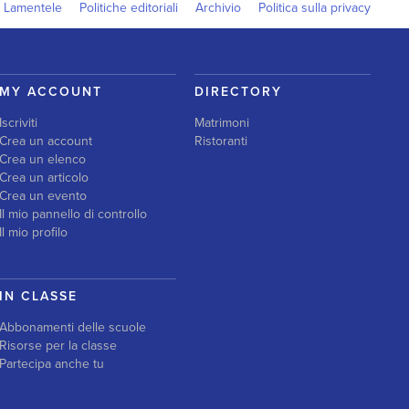
Lamentele
Politiche editoriali
Archivio
Politica sulla privacy
MY ACCOUNT
DIRECTORY
Iscriviti
Matrimoni
Crea un account
Ristoranti
Crea un elenco
Crea un articolo
Crea un evento
Il mio pannello di controllo
Il mio profilo
IN CLASSE
Abbonamenti delle scuole
Risorse per la classe
Partecipa anche tu