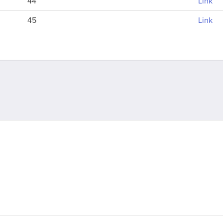
44
Link
45
Link