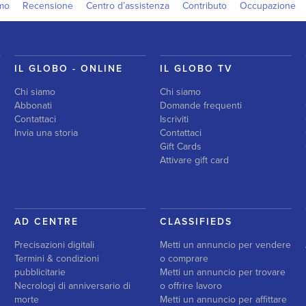
amo
Recensione
Centro d’assistenza
Contributo
Occupazione
IL GLOBO - ONLINE
IL GLOBO TV
Chi siamo
Chi siamo
Abbonati
Domande frequenti
Contattaci
Iscriviti
Invia una storia
Contattaci
Gift Cards
Attivare gift card
AD CENTRE
CLASSIFIEDS
Precisazioni digitali
Metti un annuncio per vendere
Termini & condizioni
o comprare
pubblicitarie
Metti un annuncio per trovare
Necrologi di anniversario di
o offrire lavoro
morte
Metti un annuncio per affittare