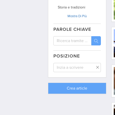
Storia e tradizioni
Mostra
Di Più
Politica
Articoli d’opinione
PAROLE CHIAVE
Dagli archivi
Viaggio
Interviste
POSIZIONE
Dal mondo
Comunità / Australia
Comunità / Argentina
Crea
article
Comunità / Uruguay
Comunità / USA
Comunità / Spagna