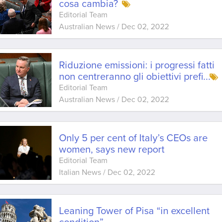
cosa cambia?
Editorial Team
Australian News
/
Dec 02, 2022
Riduzione emissioni: i progressi fatti
non centreranno gli obiettivi prefi
...
Editorial Team
Australian News
/
Dec 02, 2022
Only 5 per cent of Italy’s CEOs are
women, says new report
Editorial Team
Italian News
/
Dec 02, 2022
Leaning Tower of Pisa “in excellent