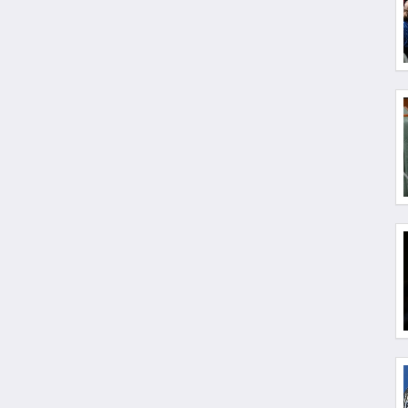
Comunità / Europa
Comunità / Francia
Comunità / Germania
Comunità / America Latina
Attività commerciale
Rivista