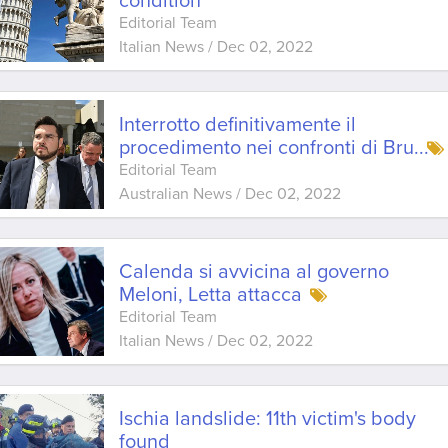
condition”
Editorial Team
Italian News
/
Dec 02, 2022
Interrotto definitivamente il
procedimento nei confronti di Bru
...
Editorial Team
Australian News
/
Dec 02, 2022
Calenda si avvicina al governo
Meloni, Letta attacca
Editorial Team
Italian News
/
Dec 02, 2022
Ischia landslide: 11th victim's body
found