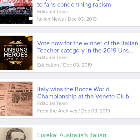
to fans condemning racism
Editorial Team
Italian News
/
Dec 03, 2019
Vote now for the winner of the Italian
Teacher category in the 2019 Uns
...
Editorial Team
Education
/
Dec 03, 2019
Italy wins the Bocce World
Championship at the Veneto Club
Editorial Team
From the Archives
/
Dec 03, 2019
Eureka! Australia’s Italian