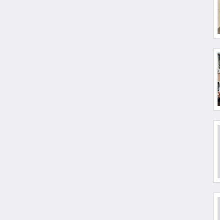
Comunità / Europa
Comunità / Francia
Comunità / Germania
Comunità / America Latina
Attività commerciale
Rivista