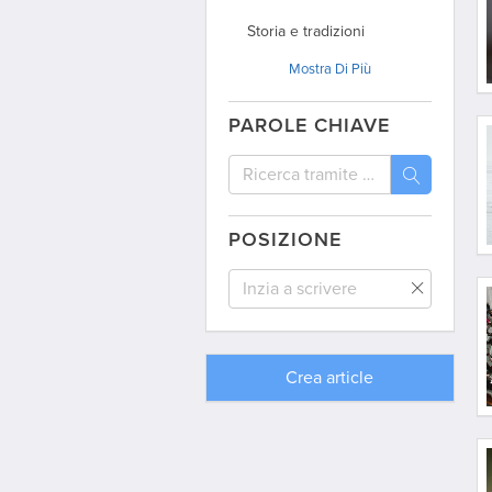
Storia e tradizioni
Mostra
Di Più
Politica
Articoli d’opinione
PAROLE CHIAVE
Dagli archivi
Viaggio
Interviste
POSIZIONE
Dal mondo
Comunità / Australia
Comunità / Argentina
Crea
article
Comunità / Uruguay
Comunità / USA
Comunità / Spagna