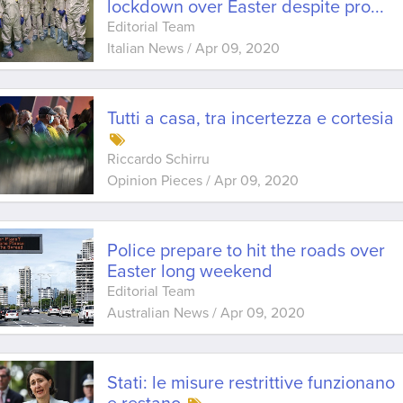
lockdown over Easter despite pro
...
Editorial Team
Italian News
/
Apr 09, 2020
Tutti a casa, tra incertezza e cortesia
Riccardo Schirru
Opinion Pieces
/
Apr 09, 2020
Police prepare to hit the roads over
Easter long weekend
Editorial Team
Australian News
/
Apr 09, 2020
Stati: le misure restrittive funzionano