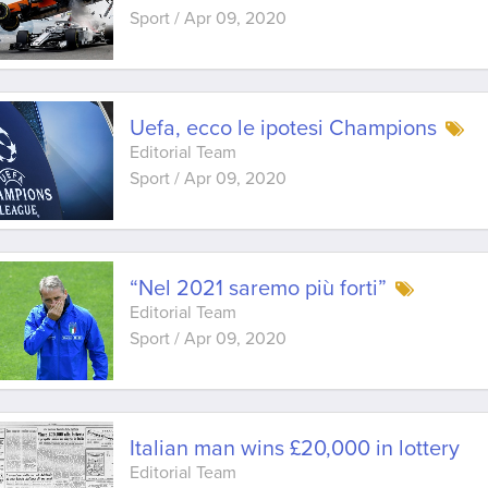
Sport
/
Apr 09, 2020
Uefa, ecco le ipotesi Champions
Editorial Team
Sport
/
Apr 09, 2020
“Nel 2021 saremo più forti”
Editorial Team
Sport
/
Apr 09, 2020
Italian man wins £20,000 in lottery
Editorial Team