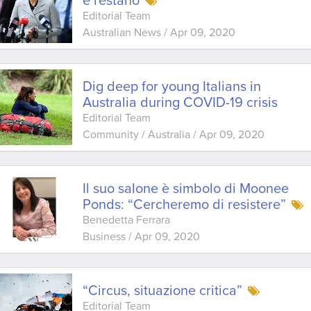
e restano
Editorial Team
Australian News
/
Apr 09, 2020
Dig deep for young Italians in
Australia during COVID-19 crisis
Editorial Team
Community / Australia
/
Apr 09, 2020
Il suo salone è simbolo di Moonee
Ponds: “Cercheremo di resistere”
Benedetta Ferrara
Business
/
Apr 09, 2020
“Circus, situazione critica”
Editorial Team