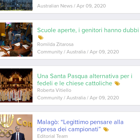
Australian News
/
Apr 09, 2020
Scuole aperte, i genitori hanno dubbi
Romilda Zitarosa
Community / Australia
/
Apr 09, 2020
Una Santa Pasqua alternativa per i
fedeli e le chiese cattoliche
Roberta Vitiello
Community / Australia
/
Apr 09, 2020
Malagò: “Legittimo pensare alla
ripresa dei campionati”
Editorial Team