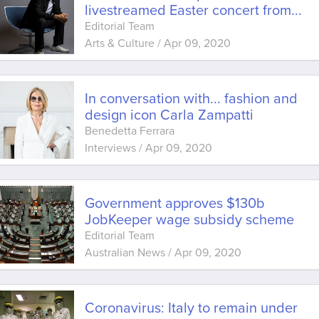
livestreamed Easter concert from
...
Editorial Team
Arts & Culture
/
Apr 09, 2020
In conversation with... fashion and
design icon Carla Zampatti
Benedetta Ferrara
Interviews
/
Apr 09, 2020
Government approves $130b
JobKeeper wage subsidy scheme
Editorial Team
Australian News
/
Apr 09, 2020
Coronavirus: Italy to remain under