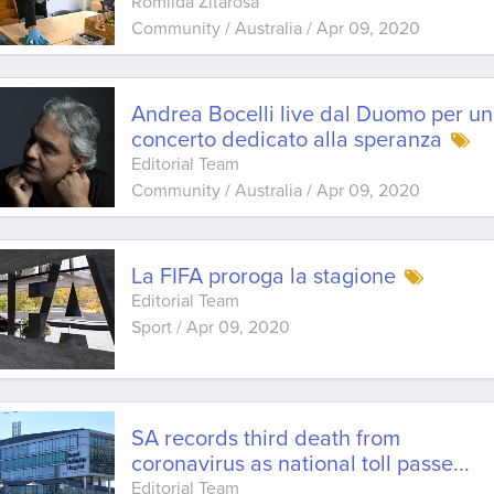
Romilda Zitarosa
Community / Australia
/
Apr 09, 2020
Andrea Bocelli live dal Duomo per un
concerto dedicato alla speranza
Editorial Team
Community / Australia
/
Apr 09, 2020
La FIFA proroga la stagione
Editorial Team
Sport
/
Apr 09, 2020
SA records third death from
coronavirus as national toll passe
...
Editorial Team