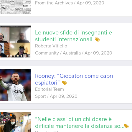
From the Archives
/
Apr 09, 2020
Le nuove sfide di insegnanti e
studenti internazionali
Roberta Vitiello
Community / Australia
/
Apr 09, 2020
Rooney: “Giocatori come capri
espiatori”
Editorial Team
Sport
/
Apr 09, 2020
“Nelle classi di un childcare è
difficile mantenere la distanza so
...