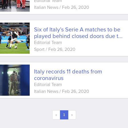
Editorial Team
Italian News
/
Feb 26, 2020
Six of Italy’s Serie A matches to be
played behind closed doors due t
...
Editorial Team
Sport
/
Feb 26, 2020
Italy records 11 deaths from
coronavirus
Editorial Team
Italian News
/
Feb 26, 2020
«
1
»