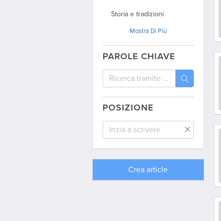
Storia e tradizioni
Mostra
Di Più
Politica
Articoli d’opinione
PAROLE CHIAVE
Dagli archivi
Viaggio
Interviste
POSIZIONE
Dal mondo
Comunità / Australia
Comunità / Argentina
Crea
article
Comunità / Uruguay
Comunità / USA
Comunità / Spagna