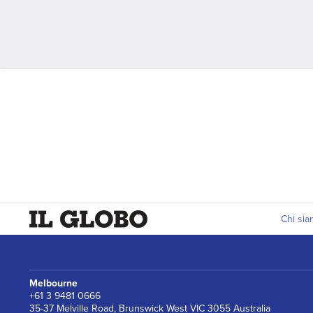
Chi si
Melbourne
+61 3 9481 0666
35-37 Melville Road, Brunswick West VIC 3055 Australia