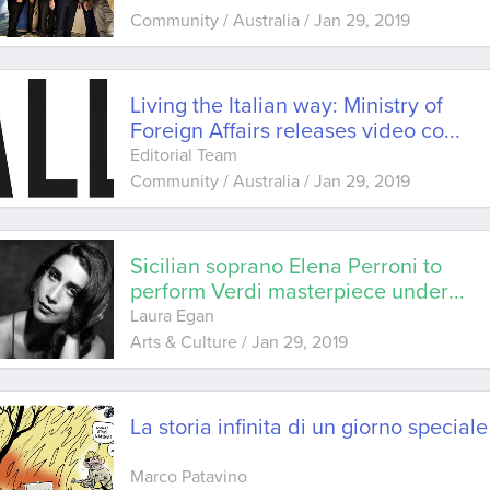
Community / Australia
/
Jan 29, 2019
Living the Italian way: Ministry of
Foreign Affairs releases video co
...
Editorial Team
Community / Australia
/
Jan 29, 2019
Sicilian soprano Elena Perroni to
perform Verdi masterpiece under
...
Laura Egan
Arts & Culture
/
Jan 29, 2019
La storia infinita di un giorno speciale
Marco Patavino