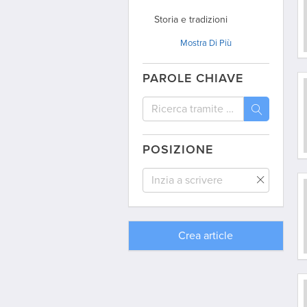
Storia e tradizioni
Mostra
Di Più
Politica
Articoli d’opinione
PAROLE CHIAVE
Dagli archivi
Viaggio
Interviste
POSIZIONE
Dal mondo
Comunità / Australia
Comunità / Argentina
Crea
article
Comunità / Uruguay
Comunità / USA
Comunità / Spagna