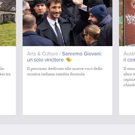
Arts & Culture /
Sanremo Giovani:
Aust
un solo vincitore
il c
lle
Il percorso dedicato alle nuove voci della
Il ses
esi tra
musica italiana cambia formula
altro 
rapina
chiedo