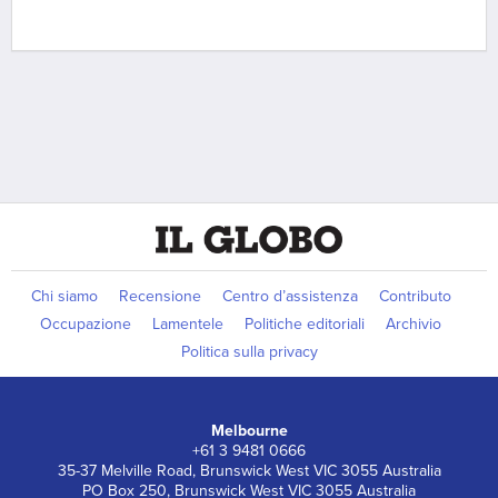
Chi siamo
Recensione
Centro d’assistenza
Contributo
Occupazione
Lamentele
Politiche editoriali
Archivio
Politica sulla privacy
Melbourne
+61 3 9481 0666
35-37 Melville Road, Brunswick West VIC 3055 Australia
PO Box 250, Brunswick West VIC 3055 Australia