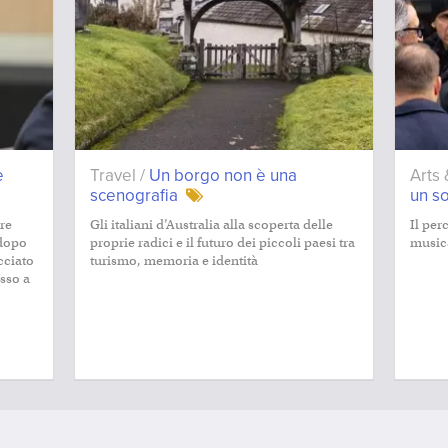
e
Travel /
Un borgo non è una
Arts 
scenografia
un so
re
Gli italiani d’Australia alla scoperta delle
Il per
 dopo
proprie radici e il futuro dei piccoli paesi tra
music
cciato
turismo, memoria e identità
sso a