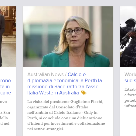
Australian News /
Calcio e
Worl
prono
diplomazia economica: a Perth la
sud 
ta in
missione di Sace rafforza l’asse
L’Arab
scane
Italia-Western Australia
e forz
potre
covo
La visita del presidente Guglielmo Picchi,
infras
organizzata dal Consolato d'Italia
 a San
nell'ambito di Calcio Italiano - Only in
della
Perth, si conclude con una dichiarazione
ti nel
d’intenti per investimenti e collaborazione
nei settori strategici.