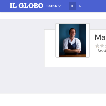
RECIPES
IT
EN
Mar
No rat