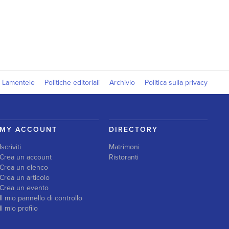
Lamentele
Politiche editoriali
Archivio
Politica sulla privacy
MY ACCOUNT
DIRECTORY
Iscriviti
Matrimoni
Crea un account
Ristoranti
Crea un elenco
Crea un articolo
Crea un evento
Il mio pannello di controllo
Il mio profilo