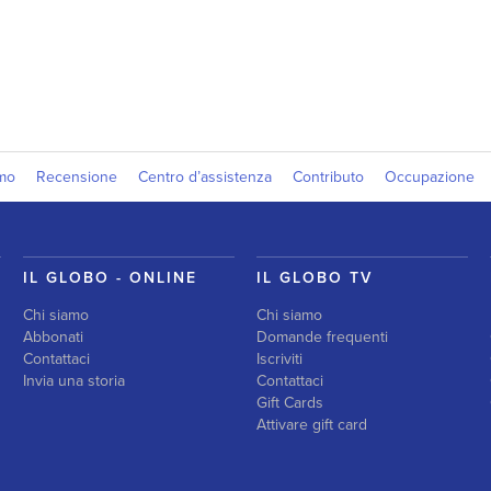
amo
Recensione
Centro d’assistenza
Contributo
Occupazione
IL GLOBO - ONLINE
IL GLOBO TV
Chi siamo
Chi siamo
Abbonati
Domande frequenti
Contattaci
Iscriviti
Invia una storia
Contattaci
Gift Cards
Attivare gift card