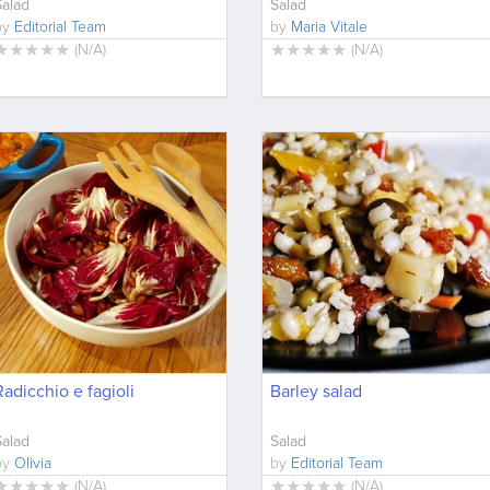
Salad
Salad
by
Editorial Team
by
Maria Vitale
★
★
★
★
★
★
★
★
★
★
(
N/A
)
(
N/A
)
Radicchio e fagioli
Barley salad
Salad
Salad
by
Olivia
by
Editorial Team
★
★
★
★
★
★
★
★
★
★
(
N/A
)
(
N/A
)