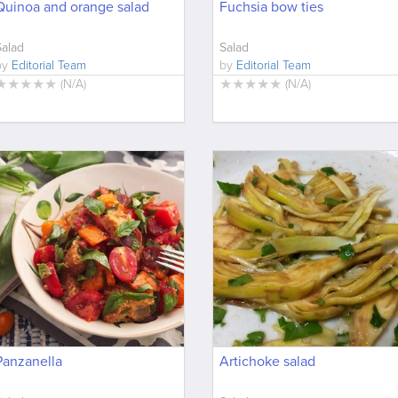
Quinoa and orange salad
Fuchsia bow ties
Salad
Salad
by
Editorial Team
by
Editorial Team
★
★
★
★
★
★
★
★
★
★
(
N/A
)
(
N/A
)
Panzanella
Artichoke salad