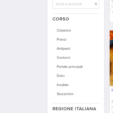
Zuppa
Muffin
CORSO
Pasticcini
Colazioni
Gelato
Pranzi
Bevande
Antipasti
Contorni
Portate principali
Dolci
Insalate
Stuzzichini
REGIONE ITALIANA