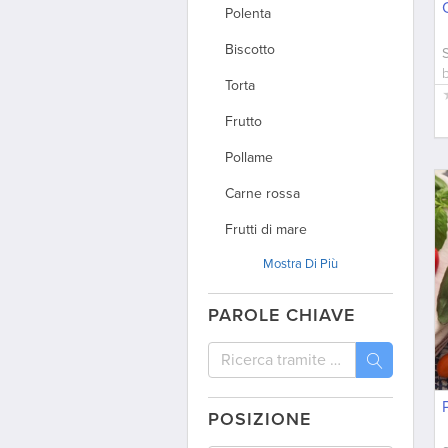
Polenta
Biscotto
Torta
Frutto
Pollame
Carne rossa
Frutti di mare
Mostra
Di Più
Arrosto
Pizza
PAROLE CHIAVE
Riso
Pasta
Pane
POSIZIONE
Insalata