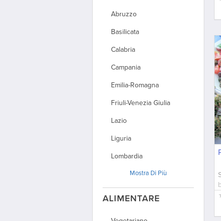
Abruzzo
Basilicata
Calabria
Campania
Emilia-Romagna
Friuli-Venezia Giulia
Lazio
Liguria
Lombardia
Mostra
Di Più
Marche
Molise
ALIMENTARE
Piemonte
Vegetariano