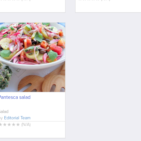
Pantesca salad
Salad
by
Editorial Team
★
★
★
★
★
(
N/A
)