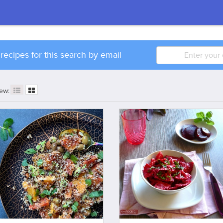
w
recipe
s for this search by email
ew: