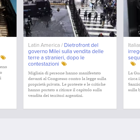
Latin America /
Dietrofront del
Itali
governo Milei sulla vendita delle
irreg
terre a stranieri, dopo le
seque
contestazioni
meno
mo
Migliaia di persone hanno manifestato
La Gua
i
davanti al Congresso contro la legge sulla
circa 
proprietà privata. Le proteste e le critiche
Sanzio
hanno portato a ritirare il capitolo sulla
sulla 
vendita dei territori argentini.