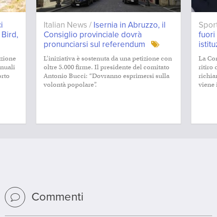
i
Italian News /
Isernia in Abruzzo, il
Spor
 Bird,
Consiglio provinciale dovrà
fuor
pronunciarsi sul referendum
istit
izione
L’iniziativa è sostenuta da una petizione con
La Co
nnuali
oltre 5.000 firme. Il presidente del comitato
ritiro
orto
Antonio Bucci: “Dovranno esprimersi sulla
richia
volontà popolare”.
viene i
Commenti