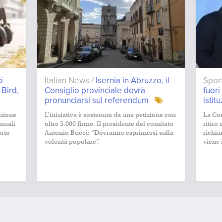
i
Italian News /
Isernia in Abruzzo, il
Spor
 Bird,
Consiglio provinciale dovrà
fuor
pronunciarsi sul referendum
istit
izione
L’iniziativa è sostenuta da una petizione con
La Co
nnuali
oltre 5.000 firme. Il presidente del comitato
ritiro
orto
Antonio Bucci: “Dovranno esprimersi sulla
richia
volontà popolare”.
viene i