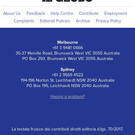
About Us
Feedback
Help Centre
Contribute
Employment
Complaints
Editorial Policies
Archive
Privacy Policy
Melbourne
+61 3 9481 0666
35-37 Melville Road, Brunswick West VIC 3055 Australia
PO Box 250, Brunswick West VIC 3055 Australia
Sydney
+61 2 9569 4522
194-196 Norton St, Leichhardt NSW 2040 Australia
PO Box 195, Leichhardt NSW 2040 Australia
Having a problem?
La testata fruisce dei contributi diretti editoria d.lgs. 70/2017.