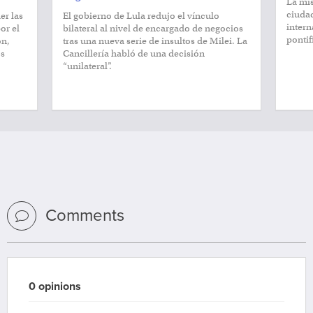
La mis
ciudad
er las
El gobierno de Lula redujo el vínculo
intern
or el
bilateral al nivel de encargado de negocios
pontif
ón,
tras una nueva serie de insultos de Milei. La
os
Cancillería habló de una decisión
“unilateral”.
Comments
0 opinions