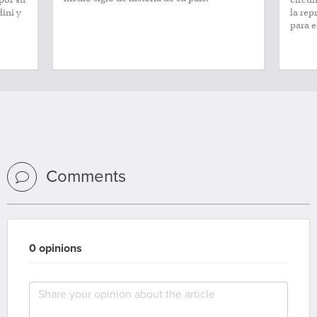
dini y
la rep
para e
Comments
0 opinions