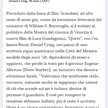
Daniel Craig, 56 anni (AAP)
Preceduto dalla fama di film “scandalo’, ad alto
tasso di sesso gay, come da estrazione letteraria del
romanzo di William S. Burroughs, si è svelato al
pubblico della Mostra del cinema di Venezia il
nuovo film di Luca Guadagnino, “Queer”, con l’ex
James Bond, Daniel Craig, nei panni di uno
scrittore expat americano nella Città del Messico
sordida degli anni ‘50, dipendente da sesso e
oppiacei, che perde la testa per il giovane Eugene
Allerton (Drew Starkey), un incontro che diventa
attrazione fatale. “Volevamo che sembrasse reale,
toccante, naturale anche se sappiamo che niente
di ciò che accade sul set è intimo; decine di
persone ti guardano. E così per rompere la
tensione abbiamo ballato; poi il resto è arrivato.
Drew è un attore meraviglioso, fantastico, e noi ci