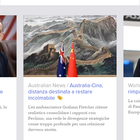
Australian News /
Australia-Cina,
Worl
te
distanza destinata a restare
rimpa
incolmabile
La cri
di Pan
, lo
L’ex ambasciatore Graham Fletcher ritiene
Europ
realistico consolidare i rapporti con
Pechino, ma vede le divergenze strategiche
come troppo profonde per una relazione
davvero stretta.