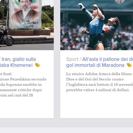
/
Iran, giallo sulla
Sport /
All’asta il pallone dei 
jtaba Khamenei
gol immortali di Maradona
e fonti
Lo storico Adidas Azteca della Mano
azione Pezeshkian secondo
Dios e del Gol del Secolo contro
ida Suprema sarebbe in
l’Inghilterra sarà battuto il 16 novem
emamente critiche dopo
potrebbe valere 4 milioni di dollari.
rita nel raid del 28