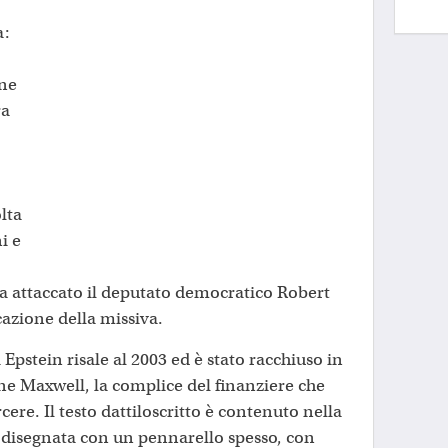
a:
one
ra
lta
i e
 ha attaccato il deputato democratico Robert
azione della missiva.
 Epstein risale al 2003 ed è stato racchiuso in
e Maxwell, la complice del finanziere che
cere. Il testo dattiloscritto è contenuto nella
disegnata con un pennarello spesso, con