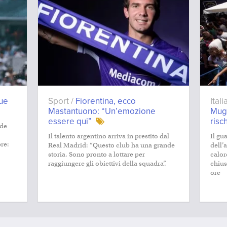
due
Sport /
Fiorentina, ecco
Ital
Mastantuono: “Un’emozione
Mugn
essere qui”
risc
 de
Il talento argentino arriva in prestito dal
Il gu
bre:
Real Madrid: “Questo club ha una grande
dell’
storia. Sono pronto a lottare per
calor
raggiungere gli obiettivi della squadra”.
chius
ore