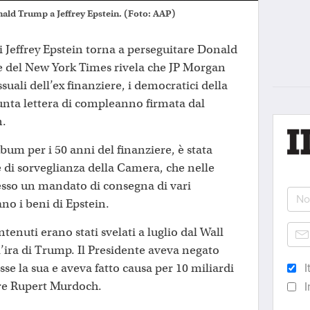
onald Trump a Jeffrey Epstein. (Foto: AAP)
i Jeffrey Epstein torna a perseguitare Donald
 del New York Times rivela che JP Morgan
sessuali dell’ex finanziere, i democratici della
nta lettera di compleanno firmata dal
n.
lbum per i 50 anni del finanziere, è stata
di sorveglianza della Camera, che nelle
sso un mandato di consegna di vari
no i beni di Epstein.
ntenuti erano stati svelati a luglio dal Wall
l’ira di Trump. Il Presidente aveva negato
sse la sua e aveva fatto causa per 10 miliardi
I
ore Rupert Murdoch.
I