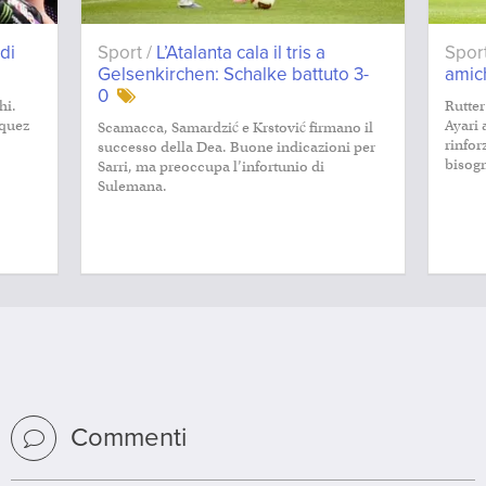
di
Sport /
L’Atalanta cala il tris a
Spor
Gelsenkirchen: Schalke battuto 3-
amich
0
hi.
Rutter
rquez
Ayari 
Scamacca, Samardzić e Krstović firmano il
rinfor
successo della Dea. Buone indicazioni per
bisog
Sarri, ma preoccupa l’infortunio di
Sulemana.
Commenti