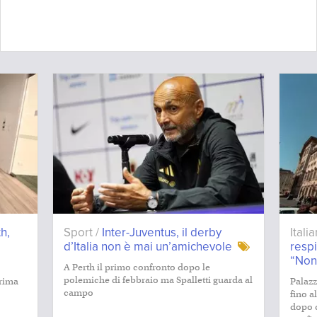
h,
Sport /
Inter-Juventus, il derby
Itali
d’Italia non è mai un’amichevole
resp
“Non
A Perth il primo confronto dopo le
polemiche di febbraio ma Spalletti guarda al
prima
Palazz
campo
fino a
dopo q