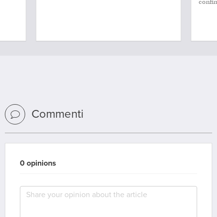
confini
Commenti
0 opinions