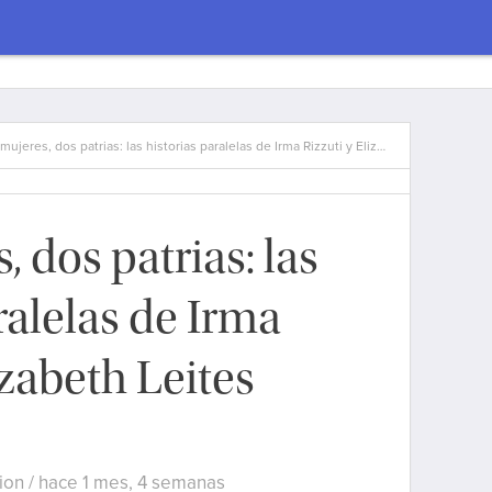
mujeres, dos patrias: las historias paralelas de Irma Rizzuti y Eliz…
 dos patrias: las
ralelas de Irma
izabeth Leites
ion / hace 1 mes, 4 semanas