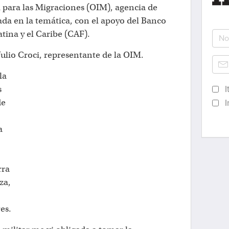
 para las Migraciones (OIM), agencia de
da en la temática, con el apoyo del Banco
tina y el Caribe (CAF).
ulio Croci, representante de la OIM.
la
s
I
de
I
a
rra
za,
es.