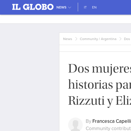
NEWS
IT
EN
News
Community / Argentina
Dos 
Dos mujeres,
historias pa
Rizzuti y El
By
Francesca Capelli
Community contribut