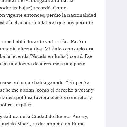
 militar me vi obligada a tomar la
poder trabajar”, recordó. Como
ión vigente entonces, perdió la nacionalidad
existía el acuerdo bilateral que hoy permite
o me habló durante varios días. Pasé un
o tenía alternativa. Mi único consuelo era
 la leyenda ‘Nacida en Italia’”, contó. Ese
la en una forma de aferrarse a una parte
ocarse en lo que había ganado. “Empecé a
ue se me abrían, como el derecho a votar y
itancia política tuviera efectos concretos y
lico”, explicó.
gisladora de la Ciudad de Buenos Aires y,
 Mauricio Macri, se desempeñó en Roma