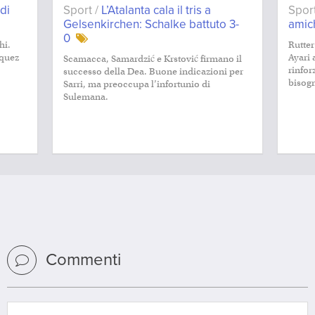
di
Sport /
L’Atalanta cala il tris a
Spor
Gelsenkirchen: Schalke battuto 3-
amich
0
hi.
Rutter
rquez
Ayari 
Scamacca, Samardzić e Krstović firmano il
rinfor
successo della Dea. Buone indicazioni per
bisog
Sarri, ma preoccupa l’infortunio di
Sulemana.
Commenti