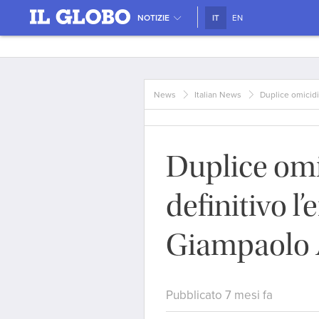
NOTIZIE
IT
EN
News
Italian News
Duplice omicidi
Duplice omi
definitivo l’
Giampaolo
Pubblicato 7 mesi fa