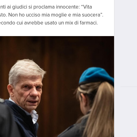
ti ai giudici si proclama innocente: “Vita
usto. Non ho ucciso mia moglie e mia suocera”.
secondo cui avrebbe usato un mix di farmaci.