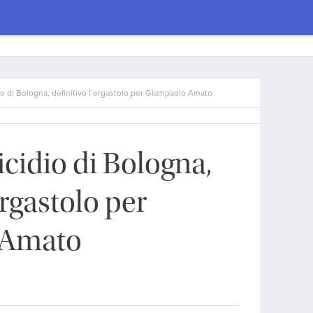
o di Bologna, definitivo l’ergastolo per Giampaolo Amato
cidio di Bologna,
ergastolo per
 Amato