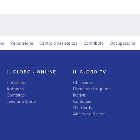
amo
Recensione
Centro d’assistenza
Contributo
Occupazione
IL GLOBO - ONLINE
IL GLOBO TV
Chi siamo
Chi siamo
Abbonati
Domande frequenti
Contattaci
Iscriviti
Invia una storia
Contattaci
Gift Cards
Attivare gift card