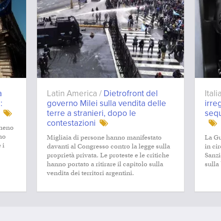
a
Latin America /
Dietrofront del
Ital
:
governo Milei sulla vendita delle
irre
terre a stranieri, dopo le
sequ
contestazioni
lmeno
mo
Migliaia di persone hanno manifestato
La Gu
 i
davanti al Congresso contro la legge sulla
in ci
proprietà privata. Le proteste e le critiche
Sanzi
hanno portato a ritirare il capitolo sulla
sulla
vendita dei territori argentini.