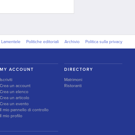
Lamentele
Politiche editoriali
Archivio
Politica sulla privacy
MY ACCOUNT
DIRECTORY
Iscriviti
Matrimoni
Crea un account
Ristoranti
Crea un elenco
Crea un articolo
Crea un evento
Il mio pannello di controllo
Il mio profilo