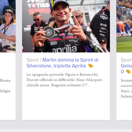
Sport /
Martin domina la Sprint di
Spor
Silverstone, tripletta Aprilia
Gelse
0
Lo spagnolo precede Ogura e Bezzecchi.
Ducati ufficiali in difficoltà: Marc Márquez
 Russa
Scamac
chiude nono, Bagnaia soltanto 17°.
succes
Belgio
Sarri,
Sulem