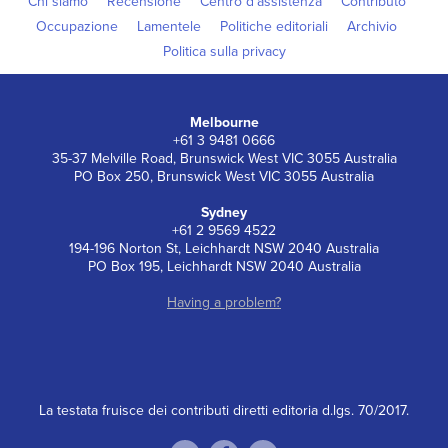
Chi siamo
Recensione
Centro d’assistenza
Contributo
Occupazione
Lamentele
Politiche editoriali
Archivio
Politica sulla privacy
Melbourne
+61 3 9481 0666
35-37 Melville Road, Brunswick West VIC 3055 Australia
PO Box 250, Brunswick West VIC 3055 Australia
Sydney
+61 2 9569 4522
194-196 Norton St, Leichhardt NSW 2040 Australia
PO Box 195, Leichhardt NSW 2040 Australia
Having a problem?
La testata fruisce dei contributi diretti editoria d.lgs. 70/2017.