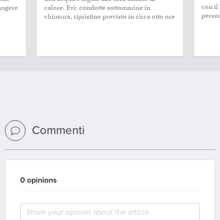
con il
iungere
calore. Evi: condotte sottomarine in
perso
chiusura, ripristino previsto in circa otto ore
Commenti
0 opinions