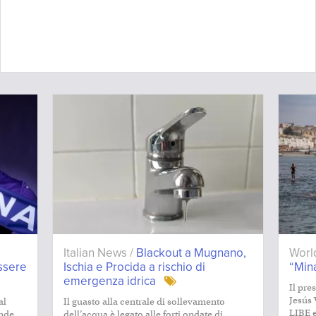
Italian News /
Blackout a Mugnano,
Worl
ssere
Ischia e Procida a rischio di
“Mina
emergenza idrica
Il pre
Jesús 
al
Il guasto alla centrale di sollevamento
LIBE e
ande
dell’acqua è legato alle forti ondate di