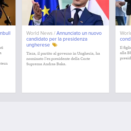
rnbull
World News /
Annunciato un nuovo
Worl
candidato per la presidenza
condi
ungherese
ti
Il fig
a
alla B
Tisza, il partito al governo in Ungheria, ha
presid
nominato l’ex presidente della Corte
stern
Suprema Andras Baka.