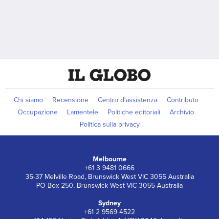
Chi siamo
Recensione
Centro d’assistenza
Contributo
Occupazione
Lamentele
Politiche editoriali
Archivio
Politica sulla privacy
Melbourne
+61 3 9481 0666
35-37 Melville Road, Brunswick West VIC 3055 Australia
PO Box 250, Brunswick West VIC 3055 Australia
Sydney
+61 2 9569 4522