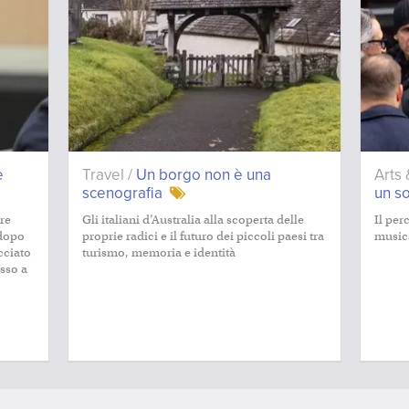
e
Travel /
Un borgo non è una
Arts 
scenografia
un so
re
Gli italiani d’Australia alla scoperta delle
Il per
 dopo
proprie radici e il futuro dei piccoli paesi tra
music
cciato
turismo, memoria e identità
sso a