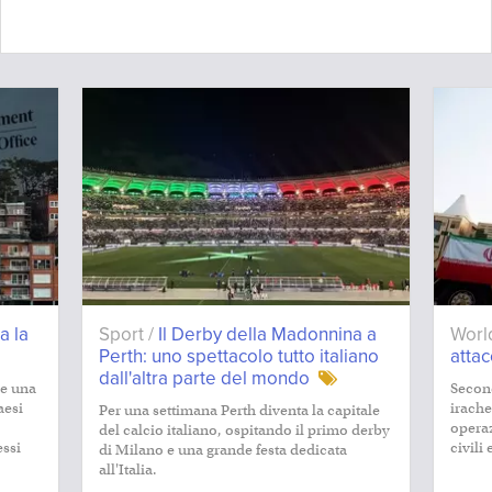
a la
Sport /
Il Derby della Madonnina a
Worl
Perth: uno spettacolo tutto italiano
atta
dall'altra parte del mondo
le una
Second
aesi
irach
Per una settimana Perth diventa la capitale
operaz
del calcio italiano, ospitando il primo derby
essi
civili
di Milano e una grande festa dedicata
all'Italia.