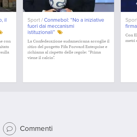
, il
Sport /
Conmebol: “No a iniziative
Spor
fuori dai meccanismi
firma
istituzionali”
Con El
metri 
ne con
La Confederazione sudamericana accoglie il
mitato
ritiro del progetto Fifa Forward Enterprise e
sulla
richiama al rispetto delle regole: “Prima
viene il calcio”.
Commenti