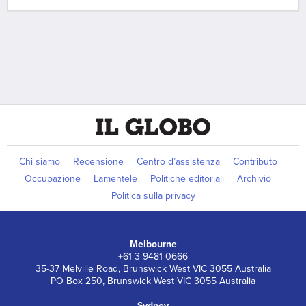
Chi siamo
Recensione
Centro d’assistenza
Contributo
Occupazione
Lamentele
Politiche editoriali
Archivio
Politica sulla privacy
Melbourne
+61 3 9481 0666
35-37 Melville Road, Brunswick West VIC 3055 Australia
PO Box 250, Brunswick West VIC 3055 Australia
Sydney