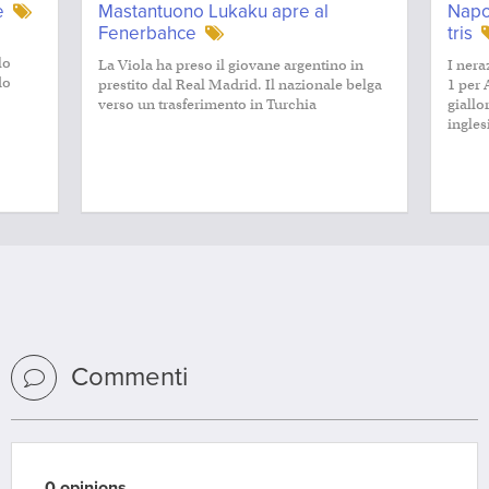
e
Mastantuono Lukaku apre al
Napol
Fenerbahce
tris
lo
La Viola ha preso il giovane argentino in
I nera
do
prestito dal Real Madrid. Il nazionale belga
1 per 
verso un trasferimento in Turchia
giallo
ingles
Commenti
0 opinions