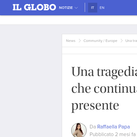
NOTIZIE
IT
EN
News
Community / Europe
Una tra
Una tragedi
che continua
presente
Da
Raffaella Papa
Pubblicato 2 mesi fa