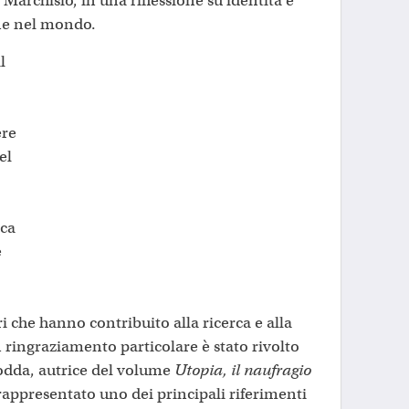
archisio, in una riflessione su identità e
ane nel mondo.
l
ere
el
ica
e
ri che hanno contribuito alla ricerca e alla
 ringraziamento particolare è stato rivolto
odda, autrice del volume
Utopia, il naufragio
 rappresentato uno dei principali riferimenti