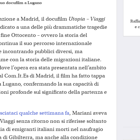
l suo docufilm a Lugano
azione a Madrid, il docufilm
Utopia – Viaggi
Raffa
dedicato a una delle più drammatiche tragedie
e 
 fine Ottocento – ovvero la storia del
continua il suo percorso internazionale
e incontrando pubblici diversi, ma
me con la storia delle migrazioni italiane.
dove l’opera era stata presentata nell’ambito
l Com.It.Es di Madrid, il film ha fatto tappa
 Lugano, confermando la sua capacità di
sioni profonde sul significato della partenza e
asciataci qualche settimana fa
, Mariani aveva
Viaggi senza ritorno non si riferisse soltanto
aia di emigranti italiani morti nel naufragio
a di Gibilterra, ma anche alla condizione