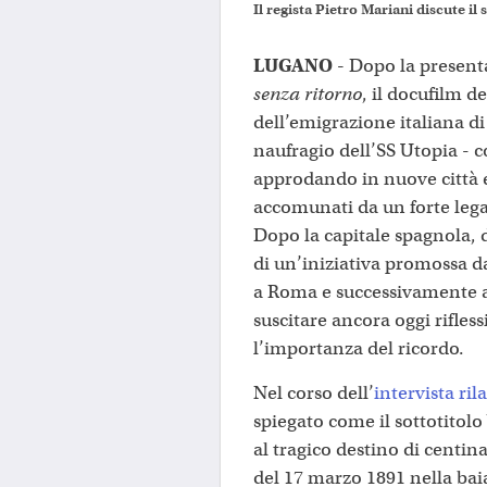
Il regista Pietro Mariani discute i
LUGANO -
Dopo la present
senza ritorno
, il docufilm 
dell’emigrazione italiana di
naufragio dell’SS Utopia - 
approdando in nuove città 
accomunati da un forte lega
Dopo la capitale spagnola, 
di un’iniziativa promossa da
a Roma e successivamente a
suscitare ancora oggi rifles
l’importanza del ricordo.
Nel corso dell’
intervista ril
spiegato come il sottotitolo 
al tragico destino di centin
del 17 marzo 1891 nella bai