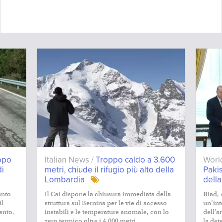
dopo
Italian News /
Troppo caldo a 3.600
Worl
di
metri, chiude il rifugio più alto della
Pakis
Lombardia
dell
unto
Il Cai dispone la chiusura immediata della
Riad,
il
struttura sul Bernina per le vie di accesso
un’int
lento,
instabili e le temperature anomale, con lo
dell’a
.
zero termico oltre i 4.000 metri.
la det