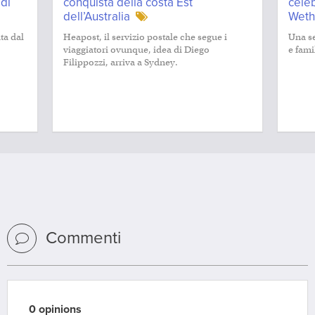
 di
conquista della costa Est
celeb
dell’Australia
Wethe
ta dal
Heapost, il servizio postale che segue i
Una se
viaggiatori ovunque, idea di Diego
e famil
Filippozzi, arriva a Sydney.
Commenti
0 opinions