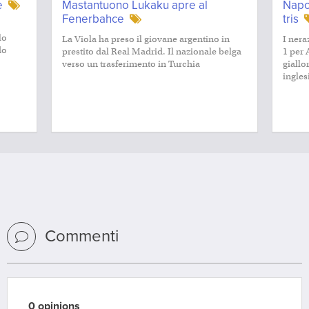
e
Mastantuono Lukaku apre al
Napol
Fenerbahce
tris
lo
La Viola ha preso il giovane argentino in
I nera
do
prestito dal Real Madrid. Il nazionale belga
1 per 
verso un trasferimento in Turchia
giallo
ingles
Commenti
0 opinions