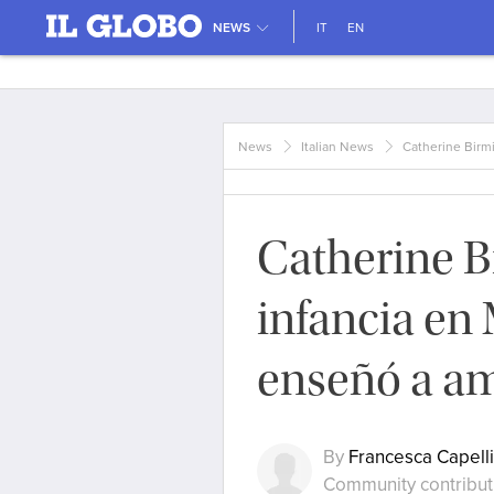
NEWS
IT
EN
News
Italian News
Catherine Birm
Catherine 
infancia e
enseñó a ama
By
Francesca Capelli
Community contribut