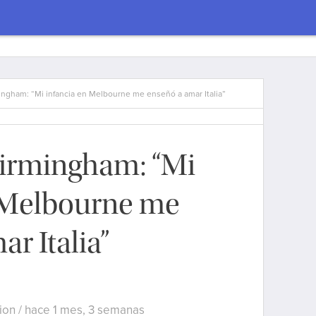
ingham: “Mi infancia en Melbourne me enseñó a amar Italia”
Birmingham: “Mi
n Melbourne me
r Italia”
ion / hace 1 mes, 3 semanas