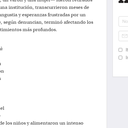
 una institución, transcurrieron meses de
 angustia y esperanzas frustradas por un
, según denuncian, terminó afectando los
entimientos más profundos.
tà
I
I
u
ón
s
el
e
de los niños y alimentaron un intenso