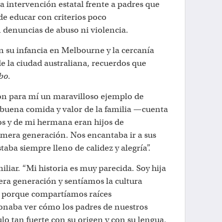
la intervención estatal frente a padres que
de educar con criterios poco
 denuncias de abuso ni violencia.
n su infancia en Melbourne y la cercanía
e la ciudad australiana, recuerdos que
bo
.
ron para mí un maravilloso ejemplo de
 buena comida y valor de la familia —cuenta
s y de mi hermana eran hijos de
imera generación. Nos encantaba ir a sus
aba siempre lleno de calidez y alegría”.
miliar. “Mi historia es muy parecida. Soy hija
era generación y sentíamos la cultura
, porque compartíamos raíces
onaba ver cómo los padres de nuestros
o tan fuerte con su origen y con su lengua,