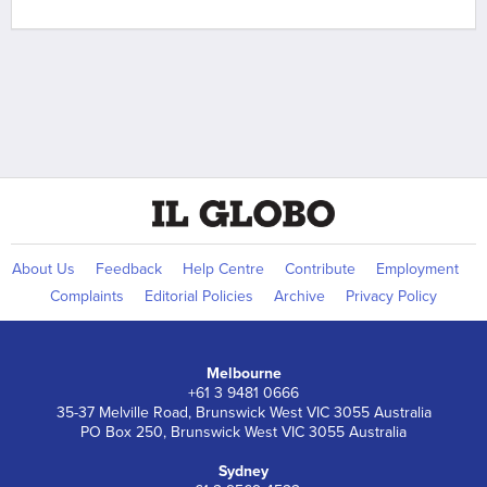
About Us
Feedback
Help Centre
Contribute
Employment
Complaints
Editorial Policies
Archive
Privacy Policy
Melbourne
+61 3 9481 0666
35-37 Melville Road, Brunswick West VIC 3055 Australia
PO Box 250, Brunswick West VIC 3055 Australia
Sydney