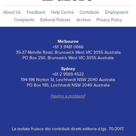
About Us
Feedback
Help Centre
Contribute
Employment
Complaints
Editorial Policies
Archive
Privacy Policy
Melbourne
+61 3 9481 0666
35-37 Melville Road, Brunswick West VIC 3055 Australia
PO Box 250, Brunswick West VIC 3055 Australia
Sydney
+61 2 9569 4522
194-196 Norton St, Leichhardt NSW 2040 Australia
PO Box 195, Leichhardt NSW 2040 Australia
Having a problem?
La testata fruisce dei contributi diretti editoria d.lgs. 70/2017.