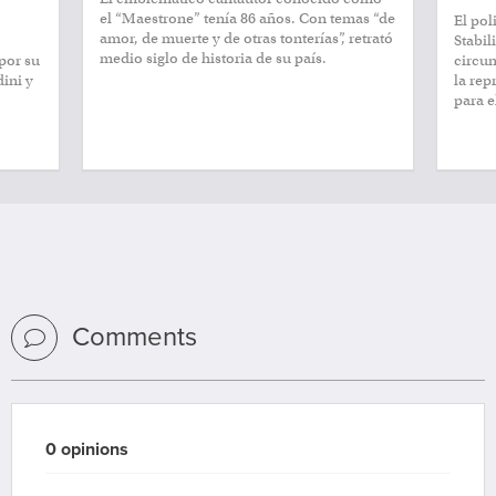
el “Maestrone” tenía 86 años. Con temas “de
El pol
amor, de muerte y de otras tonterías”, retrató
Stabil
medio siglo de historia de su país.
por su
circu
dini y
la rep
para e
Comments
0 opinions