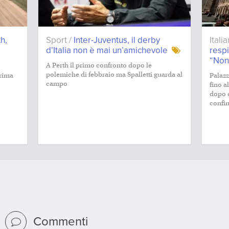
h,
Sport /
Inter-Juventus, il derby
Itali
d’Italia non è mai un’amichevole
resp
“Non
A Perth il primo confronto dopo le
polemiche di febbraio ma Spalletti guarda al
prima
Palazz
campo
fino a
dopo q
confini
Commenti