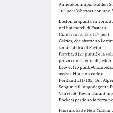
Antetokounmpo. Golden Sta
103 per i Warriors con uno S
Boston la spunta su Toront
nel big match di Eastern
Conference: 125-117 per i
Celtics, che sfruttano l’otti
serata al tiro di Payton
Pritchard (27 punti) e la soli
prova consistente di Jaylen
Brown (25 punti+8 rimbalz
assist). Houston cade a
Portland 111-105. Out Alpe
Sengun e il lungodegente F
VanVleet, Kevin Durant mett
Rockets perdono la terza ne
Phoenix batte New York in c