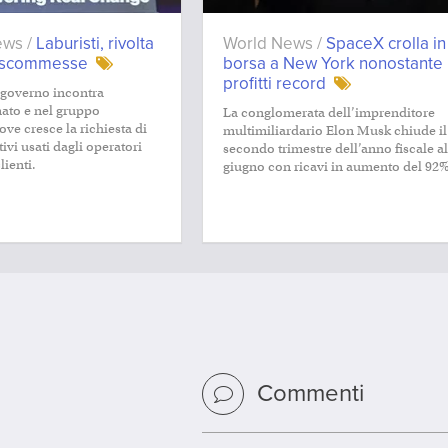
ews /
Laburisti, rivolta
World News /
SpaceX crolla in
e scommesse
borsa a New York nonostante
profitti record
 governo incontra
nato e nel gruppo
La conglomerata dell’imprenditore
ve cresce la richiesta di
multimiliardario Elon Musk chiude il
tivi usati dagli operatori
secondo trimestre dell’anno fiscale al
lienti.
giugno con ricavi in aumento del 92%
Commenti