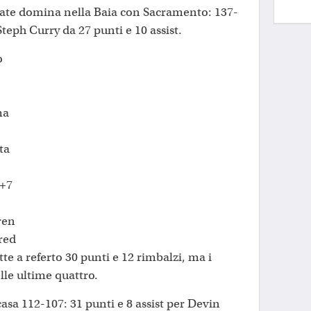
te domina nella Baia con Sacramento: 137-
teph Curry da 27 punti e 10 assist.
o
ma
ta
i+7
ren
red
e a referto 30 punti e 12 rimbalzi, ma i
lle ultime quattro.
asa 112-107: 31 punti e 8 assist per Devin