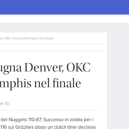
r, OKC rimonta Memphis nel finale
pugna Denver, OKC
phis nel finale
ne fa
dei Nuggets 110-87. Successo in volata per i
116 sui Grizzlies dopo un clutch time decisivo