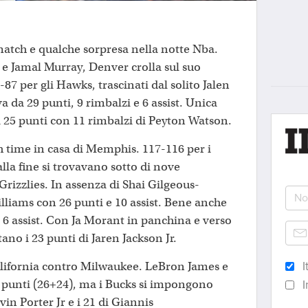
match e qualche sorpresa nella notte Nba.
 e Jamal Murray, Denver crolla sul suo
87 per gli Hawks, trascinati dal solito Jalen
 da 29 punti, 9 rimbalzi e 6 assist. Unica
i 25 punti con 11 rimbalzi di Peyton Watson.
h time in casa di Memphis. 117-116 per i
lla fine si trovavano sotto di nove
Grizzlies. In assenza di Shai Gilgeous-
lliams con 26 punti e 10 assist. Bene anche
 6 assist. Con Ja Morant in panchina e verso
no i 23 punti di Jaren Jackson Jr.
alifornia contro Milwaukee. LeBron James e
I
punti (26+24), ma i Bucks si impongono
I
vin Porter Jr e i 21 di Giannis