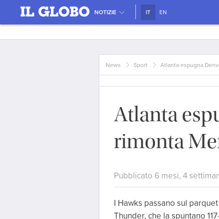
NOTIZIE
IT
EN
News
Sport
Atlanta espugna Denve
Atlanta es
rimonta Mem
Pubblicato 6 mesi, 4 settima
I Hawks passano sul parquet 
Thunder, che la spuntano 117-