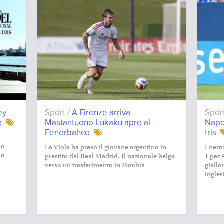
ey
Sport /
A Firenze arriva
Spor
e
Mastantuono Lukaku apre al
Napol
Fenerbahce
tris
lo
La Viola ha preso il giovane argentino in
I nera
do
prestito dal Real Madrid. Il nazionale belga
1 per 
verso un trasferimento in Turchia
giallo
ingles