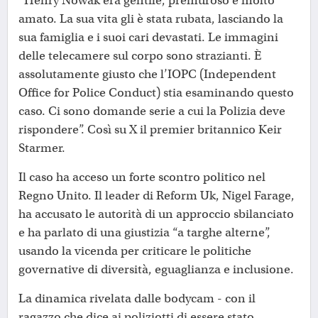
“Henry Nowak era gentile, premuroso e molto
amato. La sua vita gli è stata rubata, lasciando la
sua famiglia e i suoi cari devastati. Le immagini
delle telecamere sul corpo sono strazianti. È
assolutamente giusto che l’IOPC (Independent
Office for Police Conduct) stia esaminando questo
caso. Ci sono domande serie a cui la Polizia deve
rispondere”. Così su X il premier britannico Keir
Starmer.
Il caso ha acceso un forte scontro politico nel
Regno Unito. Il leader di Reform Uk, Nigel Farage,
ha accusato le autorità di un approccio sbilanciato
e ha parlato di una giustizia “a targhe alterne”,
usando la vicenda per criticare le politiche
governative di diversità, eguaglianza e inclusione.
La dinamica rivelata dalle bodycam - con il
ragazzo che dice ai poliziotti di essere stato