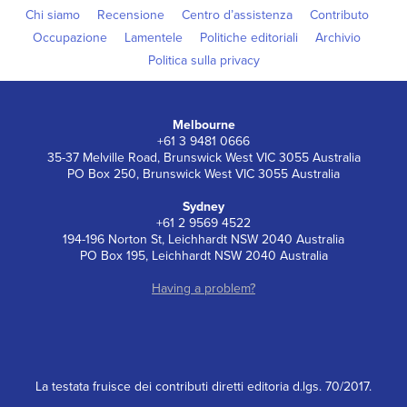
Chi siamo
Recensione
Centro d’assistenza
Contributo
Occupazione
Lamentele
Politiche editoriali
Archivio
Politica sulla privacy
Melbourne
+61 3 9481 0666
35-37 Melville Road, Brunswick West VIC 3055 Australia
PO Box 250, Brunswick West VIC 3055 Australia
Sydney
+61 2 9569 4522
194-196 Norton St, Leichhardt NSW 2040 Australia
PO Box 195, Leichhardt NSW 2040 Australia
Having a problem?
La testata fruisce dei contributi diretti editoria d.lgs. 70/2017.