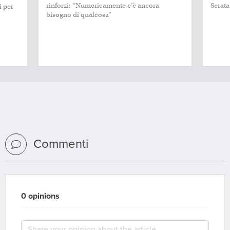
Serata difficile per i rossoneri di Amorim.
German
azzurr
Commenti
0 opinions