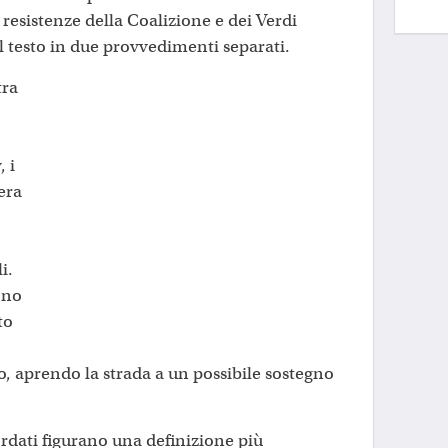
i resistenze della Coalizione e dei Verdi
l testo in due provvedimenti separati.
tra
 i
era
i.
ono
to
o, aprendo la strada a un possibile sostegno
dati figurano una definizione più