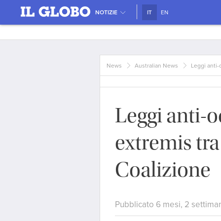
NOTIZIE
IT
EN
News
Australian News
Leggi anti-
Leggi anti-o
extremis tr
Coalizione
Pubblicato 6 mesi, 2 settima