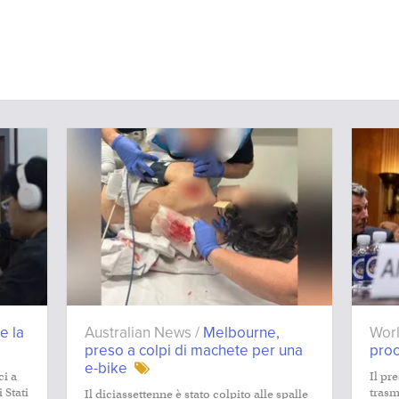
e la
Australian News /
Melbourne,
Wor
preso a colpi di machete per una
pro
e-bike
ci a
Il pr
 Stati
trasm
Il diciassettenne è stato colpito alle spalle