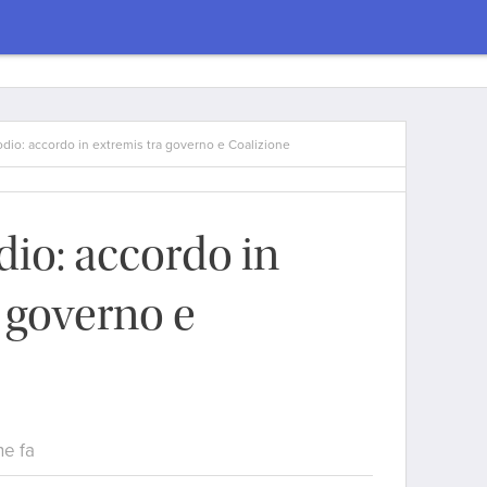
odio: accordo in extremis tra governo e Coalizione
dio: accordo in
a governo e
ne fa