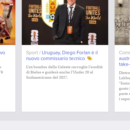
ovo
Sport /
Uruguay, Diego Forlan è il
Comm
nuovo commissario tecnico
austr
take-
o
L’ex bomber della Celeste raccoglie l’eredità
’8
di Bielsa e guiderà anche l’Under 20 al
Dietro
Sudamericano del 2027.
Labboz
“fusio
gusto 
parte 
i sapo